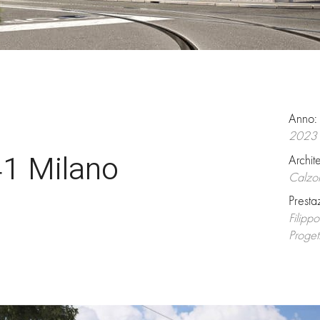
Anno:
2023
41 Milano
Archite
Calzoni
Presta
Filip
Proget