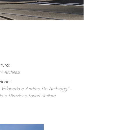
ttura:
 Architetti
zione:
po Valaperta e Andrea De Ambroggi –
to e Direzione Lavori strutture