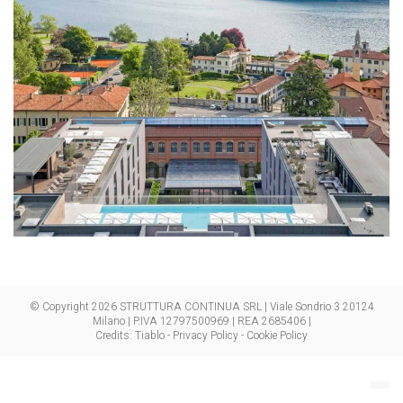
© Copyright 2026 STRUTTURA CONTINUA SRL | Viale Sondrio 3 20124
Milano | P.IVA 12797500969 | REA 2685406 |
Credits:
Tiablo
-
Privacy Policy
-
Cookie Policy